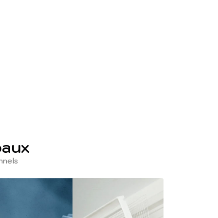
paux
nnels