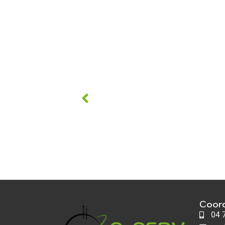
Coor
04 