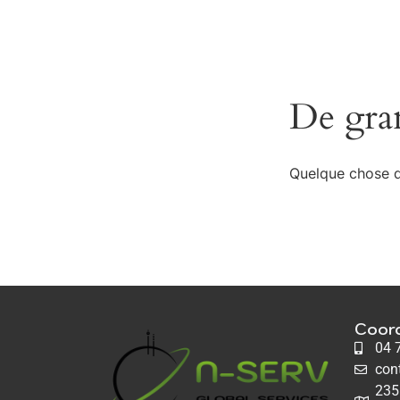
De gran
Quelque chose d’
Coor
04 
con
235