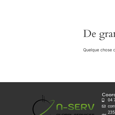
De gran
Quelque chose d’
Coor
04 
con
235