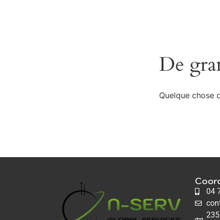
De gran
Quelque chose d’
Coor
04 
con
235